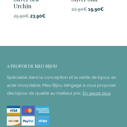
Urchin
Le
Le
22,90
€
19,90
€
Le
Le
25,90
€
23,90
€
prix
prix
prix
prix
initial
actuel
initial
actuel
était :
est :
était :
est :
22,90€.
19,90€.
25,90€.
23,90€.
A PROPOS DE MEO BIJOU
Spécialisé dans la conception et la vente de bijoux en
acier inoxydable, Meo Bijou s’engage à vous proposer
des bijoux de qualité au meilleur prix.
En savoir plus