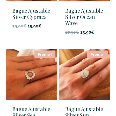
Bague Ajustable
Bague Ajustable
Silver Cypraea
Silver Ocean
Wave
Le
Le
19,90
€
15,90
€
Le
Le
27,90
€
25,90
€
prix
prix
prix
prix
initial
actuel
initial
actuel
était :
est :
Promo !
Promo !
était :
est :
19,90€.
15,90€.
27,90€.
25,90€.
Bague Ajustable
Bague Ajustable
Silver Sea
Silver Sun