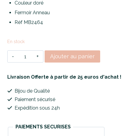
était :
est :
Couleur doré
Fermoir Anneau
24,90€.
22,90€.
Réf MB2464
En stock
quantité
Ajouter au panier
de
Boucles
Livraison Offerte à partir de 25 euros d'achat !
d'Oreilles
Bijou de Qualité
Golden
Paiement sécurisé
Empire
Expédition sous 24h
PAIEMENTS SECURISES