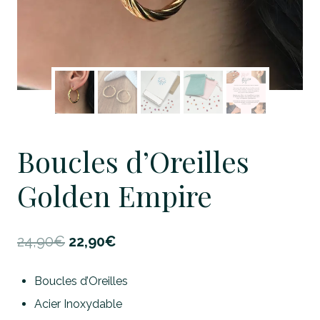
Boucles d’Oreilles
Golden Empire
Le
Le
24,90
€
22,90
€
prix
prix
Boucles d’Oreilles
initial
actuel
Acier Inoxydable