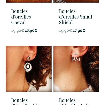
Boucles
Boucles
d’oreilles
d’oreilles Small
Coeval
Shield
Le
Le
Le
Le
19,90
€
17,90
€
19,90
€
17,90
€
prix
prix
prix
prix
initial
actuel
initial
actuel
était :
est :
était :
est :
19,90€.
17,90€.
19,90€.
17,90€.
Boucles
Boucles