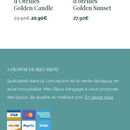
d’Oreilles
d’oreilles
Golden Candle
Golden Sunset
Le
Le
23,90
€
20,90
€
27,90
€
prix
prix
initial
actuel
était :
est :
23,90€.
20,90€.
A PROPOS DE MEO BIJOU
Spécialisé dans la conception et la vente de bijoux en
acier inoxydable, Meo Bijou s’engage à vous proposer
des bijoux de qualité au meilleur prix.
En savoir plus