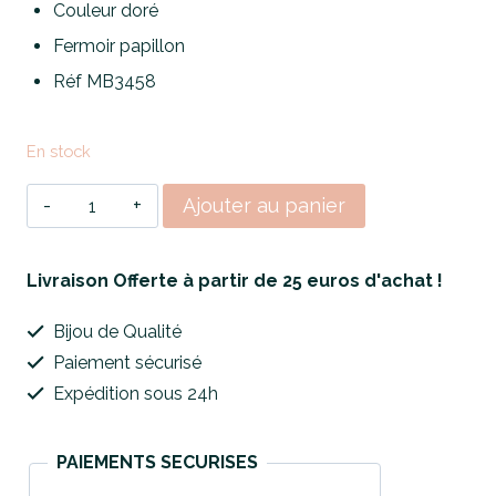
Couleur doré
Fermoir papillon
Réf MB3458
En stock
quantité
Ajouter au panier
de
Boucles
Livraison Offerte à partir de 25 euros d'achat !
d'Oreilles
Bijou de Qualité
Golden
Paiement sécurisé
Splendid
Expédition sous 24h
PAIEMENTS SECURISES