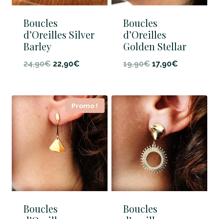
Boucles
Boucles
d’Oreilles Silver
d’Oreilles
Barley
Golden Stellar
Le
Le
Le
Le
24,90
€
22,90
€
19,90
€
17,90
€
prix
prix
prix
prix
initial
actuel
initial
actuel
Promo !
était :
est :
était :
est :
24,90€.
22,90€.
19,90€.
17,90€.
Boucles
Boucles