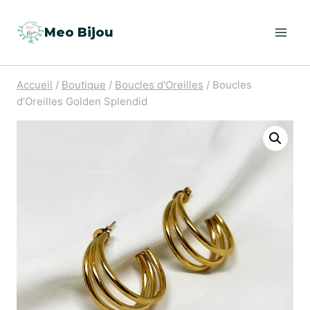
Aller
Meo Bijou
au
contenu
Accueil
/
Boutique
/
Boucles d'Oreilles
/
Boucles
d’Oreilles Golden Splendid