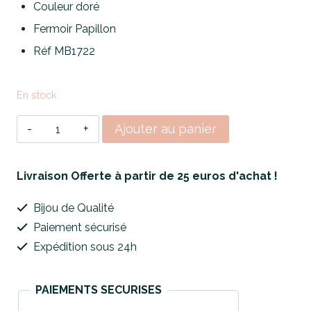
Couleur doré
Fermoir Papillon
Réf MB1722
En stock
quantité
Ajouter au panier
de
Boucles
Livraison Offerte à partir de 25 euros d'achat !
d'oreilles
Bijou de Qualité
Golden
Paiement sécurisé
Sunset
Expédition sous 24h
PAIEMENTS SECURISES