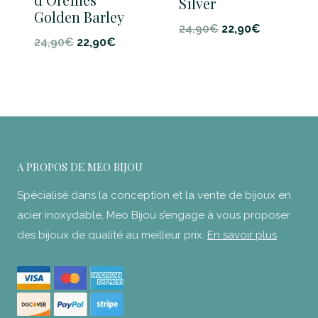
Silver
Golden Barley
Le
Le
24,90
€
22,90
€
Le
Le
24,90
€
22,90
€
prix
prix
prix
prix
initial
actuel
initial
actuel
était :
est :
était :
est :
24,90€.
22,90€.
24,90€.
22,90€.
A PROPOS DE MEO BIJOU
Spécialisé dans la conception et la vente de bijoux en
acier inoxydable, Meo Bijou s’engage à vous proposer
des bijoux de qualité au meilleur prix.
En savoir plus