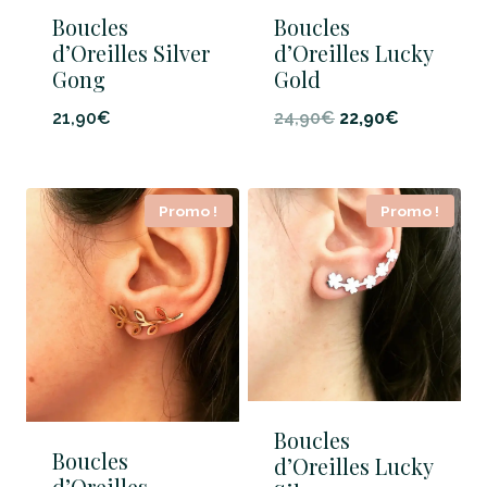
Boucles
Boucles
d’Oreilles Silver
d’Oreilles Lucky
Gong
Gold
Le
Le
21,90
€
24,90
€
22,90
€
prix
prix
initial
actuel
Promo !
Promo !
était :
est :
24,90€.
22,90€.
Boucles
Boucles
d’Oreilles Lucky
d’Oreilles