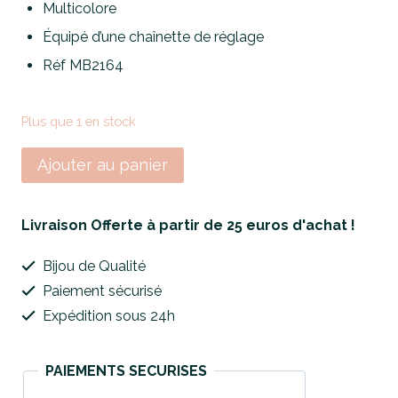
Multicolore
Équipé d’une chaînette de réglage
Réf MB2164
Plus que 1 en stock
quantité
Ajouter au panier
de
Bracelet
Livraison Offerte à partir de 25 euros d'achat !
de
Bijou de Qualité
Cheville
Paiement sécurisé
Colorful
Expédition sous 24h
Life
PAIEMENTS SECURISES