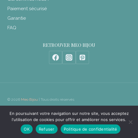
Paiement sécurisé
Garantie
FAQ
RETROUVER MEO BIJOU
© 2026
Meo Bijou
| Tous droits réservés
En poursuivant votre navigation sur notre site, vous acceptez
Politiques de confidentialité
|
Conditions Générales de Vente
|
Mentions
l'utilisation de cookies pour offrir et améliorer nos services.
Légales
|
Plan du site
OK
Refuser
Politique de confidentialité