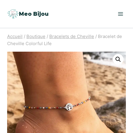
Aller
Meo Bijou
au
contenu
Accueil
/
Boutique
/
Bracelets de Cheville
/
Bracelet de
Cheville Colorful Life