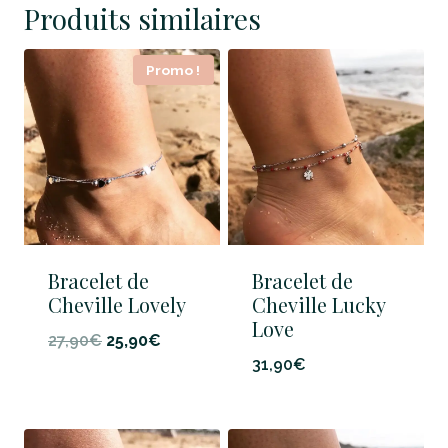
Produits similaires
Promo !
Bracelet de
Bracelet de
Cheville Lovely
Cheville Lucky
Love
Le
Le
27,90
€
25,90
€
31,90
€
prix
prix
initial
actuel
était :
est :