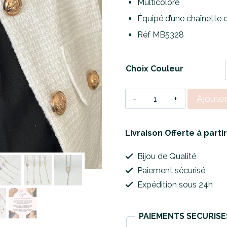
Multicolore
Équipé d’une chaînette 
Réf MB5328
Choix Couleur
quantité
Ajoute
de
Collier
Livraison Offerte à parti
Golden
Bijou de Qualité
Step
Paiement sécurisé
Rosary
Expédition sous 24h
PAIEMENTS SECURISE