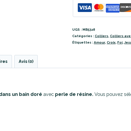
UGS :
MB5328
Catégories :
Colliers
,
Colliers av
Étiquettes :
Amour
,
Croix
,
Foi
,
Jes
ires
Avis (0)
dans un bain doré
avec
perle de résine.
Vous pouvez sél