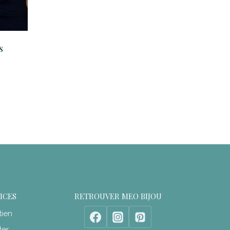
à
37,90€
s
VICES
RETROUVER MEO BIJOU
tien
ter