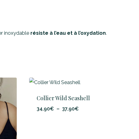
ier inoxydable
résiste à l’eau et à l’oxydation
.
Collier Wild Seashell
Plage
34,90
€
–
37,90
€
de
prix :
34,90€