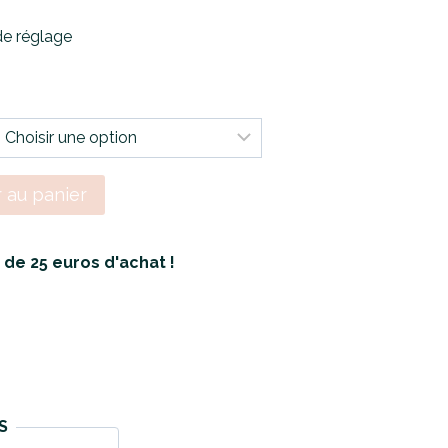
de réglage
r au panier
r de 25 euros d'achat !
S