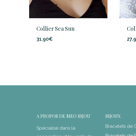
Col
Collier Sea Sun
27,
31,90
€
A PROPOS DE MEO BIJOU
BIJOUX
Bracelets de C
Spécialisé dans la
Bracelets de 