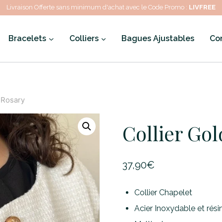
Livraison Offerte sans minimum d'achat avec le Code Promo :
LIVFREE
Bracelets
Colliers
Bagues Ajustables
Co
 Rosary
Collier Go
37,90
€
Collier Chapelet
Acier Inoxydable et rési