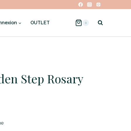
nnexion
OUTLET
0
lden Step Rosary
ne