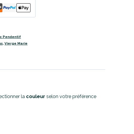
ec Pendentif
us
,
Vierge Marie
ectionner la
couleur
selon votre préférence