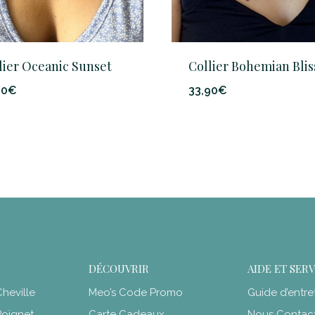
lier Oceanic Sunset
Collier Bohemian Blis
90
€
33,90
€
DÉCOUVRIR
AIDE ET SER
heville
Meo’s Code Promo
Guide d’entre
Poignet
Carte Cadeaux
Nous Contac