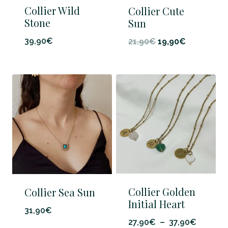
Collier Wild
Collier Cute
Stone
Sun
Le
Le
39,90
€
21,90
€
19,90
€
prix
prix
initial
actuel
était :
est :
21,90€.
19,90€.
Collier Golden
Collier Sea Sun
Initial Heart
31,90
€
Plage
27,90
€
–
37,90
€