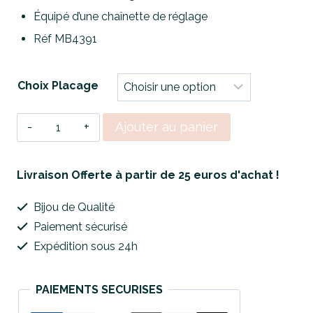
Équipé d’une chaînette de réglage
Réf MB4391
Choix Placage
quantité
Ajouter au panier
de
Collier
Livraison Offerte à partir de 25 euros d'achat !
Palm
Bijou de Qualité
Paradise
Paiement sécurisé
Expédition sous 24h
PAIEMENTS SECURISES