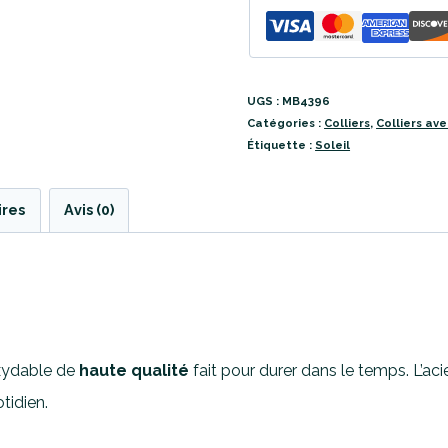
UGS :
MB4396
Catégories :
Colliers
,
Colliers av
Étiquette :
Soleil
ires
Avis (0)
oxydable de
haute qualité
fait pour durer dans le temps. L’ac
tidien.