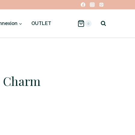
nnexion
OUTLET
0
n Charm