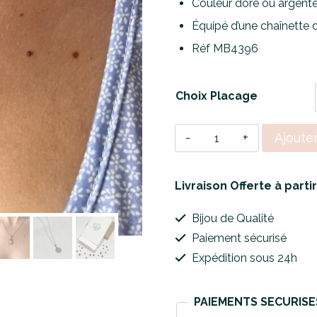
Couleur doré ou argent
Équipé d’une chaînette 
Réf MB4396
Choix Placage
quantité
Ajoute
de
Collier
Livraison Offerte à parti
Sun
Bijou de Qualité
Charm
Paiement sécurisé
Expédition sous 24h
PAIEMENTS SECURISE