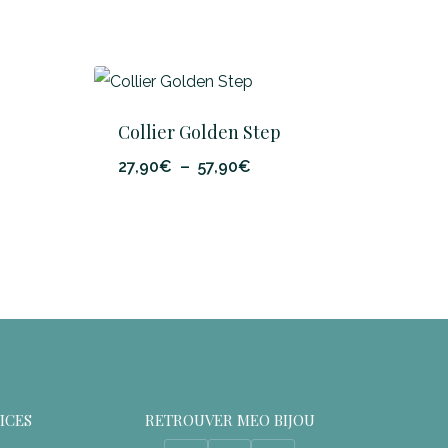
Collier Golden Step
Plage
27,90
€
–
57,90
€
de
prix :
27,90€
à
57,90€
VICES
RETROUVER MEO BIJOU