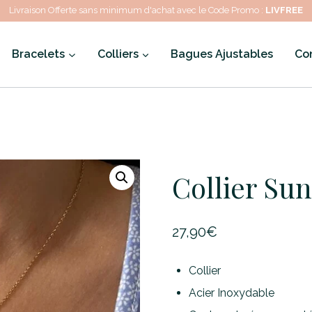
Livraison Offerte sans minimum d'achat avec le Code Promo :
LIVFREE
Bracelets
Colliers
Bagues Ajustables
Co
Collier Su
27,90
€
Collier
Acier Inoxydable