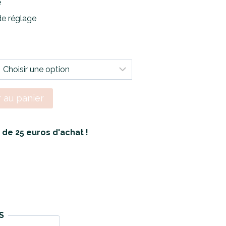
é
de réglage
r au panier
r de 25 euros d'achat !
S