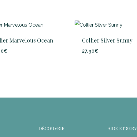
lier Marvelous Ocean
Collier Silver Sunny
90
€
27,90
€
DÉCOUVRIR
AIDE ET SER